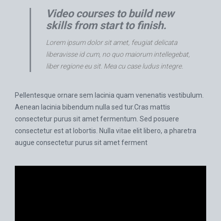
Video courses to build new
skills from start to finish.
Lorem ipsum dolor sit amet, feugiat delicata
liberavisse id cum, no quo maiorum intellegebat,
liber regione eu sit. Mea cu case ludus integre.
Pellentesque ornare sem lacinia quam venenatis vestibulum.
Aenean lacinia bibendum nulla sed tur.Cras mattis
consectetur purus sit amet fermentum. Sed posuere
consectetur est at lobortis. Nulla vitae elit libero, a pharetra
augue consectetur purus sit amet ferment