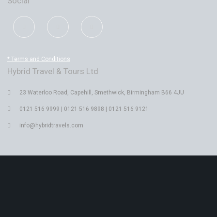
Social
* Terms and Conditions
Hybrid Travel & Tours Ltd
23 Waterloo Road, Capehill, Smethwick, Birmingham B66 4JU
0121 516 9999 | 0121 516 9898 | 0121 516 9121
info@hybridtravels.com